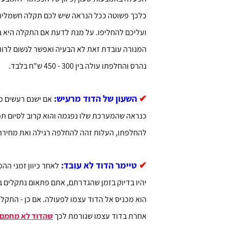
כלכך פשוטה ככל הנראה שיש לכם תקלה חשמלית
ועליכם להחליפו. על מנת לדעת אם התקלה היא ב
המנורה עובדת זאת לא הבעיה ואפשר לנשום לרווחה
נהרס והחלפתו עולה בין 300 - 450 ש"ח בלבד.
✔
השעון של הדוד מרעיש:
אם ישנם רעשים ממ
כנראה שהמערכת שלו נפגמה והוא קרוב לסיום תפק
להחלפתו, העלות זהה להחלפה רגילה ואת מחירה צ
shuki shlomo
tami
✔
טיימר הדוד לא עובד:
לאחר כיוון זמני ה
רכן. ידידותי מאוד
האתר מובן גם למי שאינו שולט באינטרנט
יהיו בדיוק בזמן שהגדרתם, אתם פתאום נתקלים 
הוא מכניס אל הדוד עצמו לפעולה. אם כן - התקלה
אחרת בדוד עצמו שגורמת לכך
שהדוד לא מחמם