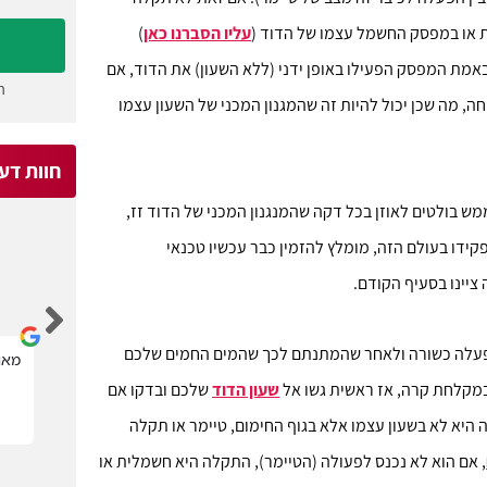
 או במפסק החשמל עצמו של הדוד (
עליו הסברנו כאן
)
אמת המפסק הפעילו באופן ידני (ללא השעון) את הדוד, אם
ה
, מה שכן יכול להיות זה שהמגנון המכני של השעון עצמו
חוות דע
ש בולטים לאוזן בכל דקה שהמנגנון המכני של הדוד זז,
ידו בעולם הזה, מומלץ להזמין כבר עכשיו טכנאי
Michael Kagan
יינו בסעיף הקודם.
הפעלה כשורה ולאחר שהמתנתם לכך שהמים החמים שלכם
קל מאוד לבחור בעל מקצוע הדרוש.
מאוד
במקלחת קרה, אז ראשית גשו אל
שעון הדוד
שלכם ובדקו אם
 היא לא בשעון עצמו אלא בגוף החימום, טיימר או תקלה
, אם הוא לא נכנס לפעולה (הטיימר), התקלה היא חשמלית או