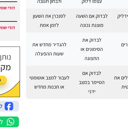
עצמו דלוק
ולבחון תגובה
דודי שמש
ידליק
לבדוק אם השעה
לסנכרן את השעון
מוצגת נכונה
לזמן אמת
דודי שמש
לבדוק את
רים
להגדיר מחדש את
הסימונים או
שעות ההפעלה
התצוגה
לבדוק אם
ים את
לעבור למצב אוטומטי
הטיימר במצב
ית
או תכנות מחדש
ידני