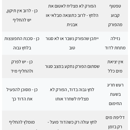
טפטוף
הפורק לא מצליח לאטום את
כן - לרוב אין תיקון,
קבוע
הלחץ - לרוב כתוצאה מבלאי או
יש להחליף
מהפורק
אבנית
נזילה
ייתכן שהפורק נשבר או לא סגור
כן - סכנת התפוצצות
מתחת לדוד
טוב
בלחץ גבוה
אין יציאת
כן - יש לפרק
שסתום הפורק נתקע במצב סגור
מים כלל
ולהחליף מיד
רעש חריג
לחץ גבוה בדוד, הפורק לא
כן - מסוכן להפעיל
בשעת
מצליח לשחרר אותו
את הדוד כך
החימום
דליפת מים
לחץ עולה רק כשהדוד פועל -
מומלץ להחליף
רק בזמן