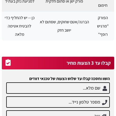
פורק ישן או סתום חלקית
למניעת נזק בעתיד
חימום
הפורק
כן -- יש להחליף כדי
הברגה/אטם שחוקים, שסתום לא
"מרגיש
להבטיח אטימה
יושב חזק
רופף"
מלאה
קבלו עד 3 הצעות מחיר
השוו וחסכו! קבלו עד שלוש הצעות של טכנאי דוודים