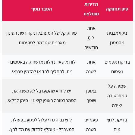
תדירות
טיפ תחזוקה
הסבר נוסף
מומלצת
אחת
ניקוי אבנית
פירוק קל של המערבל וניקוי רשת הסינון
ל-6
מהמסנן
מאבנית שגורמת לסתימות.
חודשים
בדיקת אטמים
אחת
לוודא שאין נזילות או שחיקה באטמים -
ואיטום
לשנה
ניתן להחליף לבד או להזמין טכנאי.
שמירה על
באופן
יש לוודא שהמערבל לא משנה את
טמפרטורה
שוטף
הטמפרטורה באופן קיצוני - סימן לבלאי.
יציבה
בדיקת לחץ
פעמיים
לחץ גבוה מדי עלול לפגוע בפעולת
מים
בשנה
המערבל - מומלץ לבדוק עם מד לחץ.