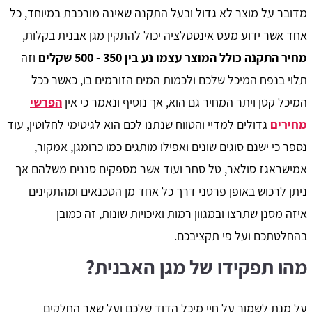
מדובר על מוצר לא גדול ובעל התקנה שאינה מורכבת במיוחד, כל
אחד אשר ידוע מעט אינסטלציה יכול להתקין מגן אבנית בקלות,
מחיר התקנה כולל המוצר עצמו נע בין 350 - 500 שקלים
וזה
תלוי בנפח המיכל שלכם ולכמות המים הזורמים בו, כאשר ככל
המיכל קטן ויתר המחיר גם הוא, אך נוסיף ונאמר כי אין
הפרשי
מחירים
גדולים למדיי והטווח שנתנו לכם הוא לגיטימי לחלוטין, עוד
נספר כי ישנם סוגים שונים ואפילו מותגים כמו כרומגן, אמקור,
אמישראגז סולאר, טל סחר ועוד אשר מספקים סננים משלהם אך
ניתן לרכוש באופן פרטני דרך כל אחד מן הטכנאים ומהתקינים
איזה מסנן שתרצו ובמגוון רמות ואיכויות שונות, זה כמובן
בהחלטתכם ועל פי תקציבכם.
מהו תפקידו של מגן האבנית?
על מנת לשמור על חיי מיכל הדוד שלכם ועל שאר החלקים