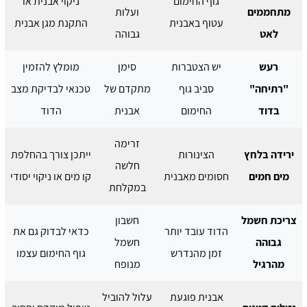
גוף החימום
ניקוי אבנית או
מתחממים
ועלות
עטוף באבנית
התקנת מגן אבנית
לאט
גבוהה
רעש
יש הצטברות
סימן
מומלץ להזמין
"רתיחה"
סביב גוף
מתקדם של
טכנאי לבדיקת מצב
בדוד
החימום
אבנית
הדוד
זרימה
ירידה בלחץ
הצינורות
ייתכן צורך בהחלפת
חלשה
מים חמים
חסומים מאבנית
קו מים או ניקוי יסודי
במקלחת
צריכת חשמל
חשבון
הדוד עובד יותר
כדאי לבדוק גם את
גבוהה
חשמל
זמן מהנדרש
גוף החימום עצמו
מהרגיל
מנופח
אבנית פוגעת
עלול להוביל