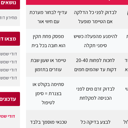
נושאים ש
לבדוק לפני כל הדלקה
עדיף לבחור מערכת
מחירון דו
אם הטיימר מופעל
עם חיווי אור
להימנע מהפעלה כשיש
מפסק פחת תקין
מצאו דו
סימני תקלה
הוא חובה בכל בית
דודי שמש 
ד
לחכות לפחות 20-40
טיימר או שעון שבת
דודי שמש 
א
דקות עד שהמים חמים
עוזרים בתזמון
דודי שמש 
דודי שמש 
סתימה בקולט או
י
לבדוק זרם מים לפני
בצנרת = סימן
הכניסה למקלחת
עדכונים
לטיפול
דודי שמש
ול
לבצע בדיקה כל
טכנאי מוסמך בלבד