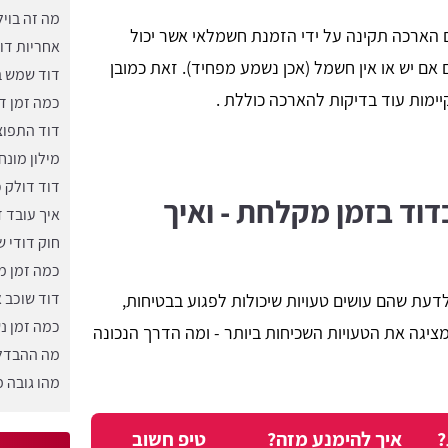
מה זה בויל
 הארכה תקינה על ידי הזמנת חשמלאי אשר יכול
אחריות דו
ם יש או אין חשמל (אכן נשמע מפחיד). זאת כמובן
דוד שמש בצ
ימות עוד בדיקות להארכה כוללת .
כמה זמן ד
דוד התפוצ
מילון מונח
דוד דולק כ
דוד בזמן מקלחת - ואיך
איך עובד 
חוק דודי 
כמה זמן מ
דוד שוכב א
דעת שהם עושים טעויות שיכולות לפגוע בבטיחות,
כמה זמן נ
יגה את הטעויות השכיחות ביותר - ומה הדרך הנכונה
מה ההבדל 
מהו גובה 
?
איך להימנע מזה?
טיפ חשוב