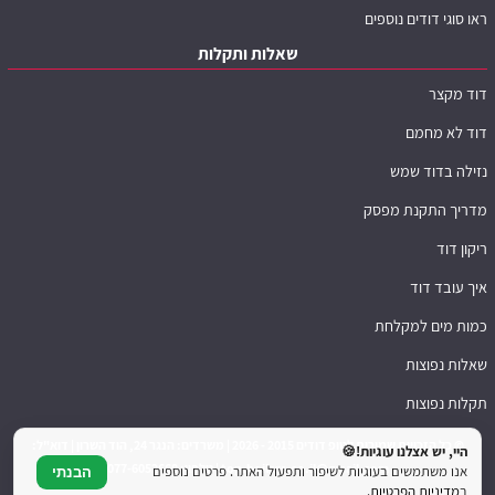
ראו סוגי דודים נוספים
שאלות ותקלות
דוד מקצר
דוד לא מחמם
נזילה בדוד שמש
מדריך התקנת מפסק
ריקון דוד
איך עובד דוד
כמות מים למקלחת
שאלות נפוצות
תקלות נפוצות
© כל הזכויות שמורות לטופ דודים 2015 - 2026 | משרדים: הנגר 24, הוד השרון | דוא"ל:
היי, יש אצלנו עוגיות!🍪
top.boilers.co.il@gmail.com | טלפון: 077-6052660
אנו משתמשים בעוגיות לשיפור ותפעול האתר. פרטים נוספים
הבנתי
ב
מדיניות הפרטיות
.