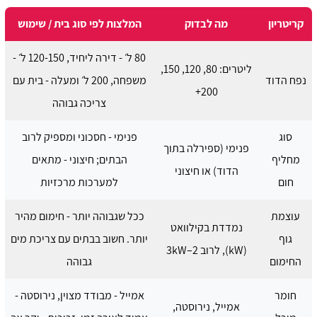
קריטריון
מה לבדוק
המלצות לפי סוג בית / שימוש
80 ל׳ - דירה ליחיד, 120-150 ל׳ -
ליטרים: 80, 120, 150,
נפח הדוד
משפחה, 200 ל׳ ומעלה - בית עם
200+
צריכה גבוהה
סוג
פנימי - חסכוני ומספיק לרוב
פנימי (ספירלה בתוך
מחליף
הבתים; חיצוני - מתאים
הדוד) או חיצוני
חום
למערכות מרכזיות
עוצמת
ככל שגבוהה יותר - חימום מהיר
נמדדת בקילוואט
גוף
יותר. חשוב בבתים עם צריכת מים
(kW), לרוב 2–3kW
החימום
גבוהה
חומר
אמייל - מבודד מצוין, נירוסטה -
אמייל, נירוסטה,