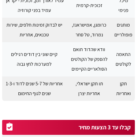
מיכל
עמיד לאורך זמן, זכוכית - יקר אך
זכוכית-קרמית
פנימי
עמיד בפני קורוזיה
מותגים
כרומגן, אמישראגז,
יש לבדוק זמינות חלפים, שירות
פופולריים
נמרוד, טל סחר
טכנאים, אחריות
וודא שהדוד תואם
התאמה
קיים שוני בין דודים רגילים
להספק של הקולטים
לקולטים
למערכות לחץ גבוה
הסולאריים הקיימים
תקן
תו תקן ישראלי,
אחריות של 5-7 שנים לדוד ו-1-3
ואחריות
אחריות יצרן
שנים לגוף החימום
קבלו עד 3 הצעות מחיר