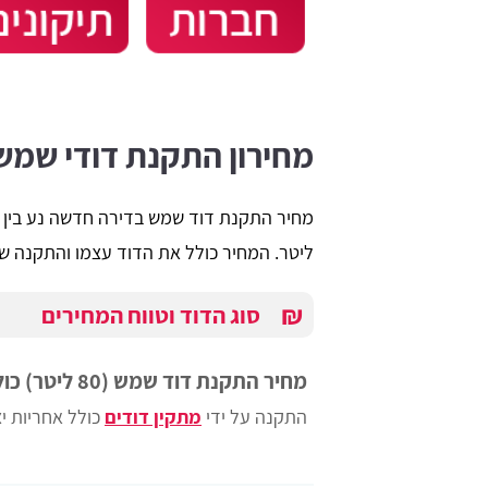
מחירון התקנת דודי שמש
ליטר. המחיר כולל את הדוד עצמו והתקנה של
shuki shlomo
tami
₪
סוג הדוד וטווח המחירים
רכן. ידידותי מאוד
האתר מובן גם למי שאינו שולט באינטרנט
מחיר התקנת דוד שמש (80 ליטר) כולל קולטים
התקנה על ידי
מתקין דודים
כולל אחריות יצ