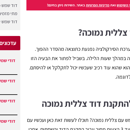
דוד שמש מ
 השימוש
ואת
מדיניות הפרטיות
באתר. השירות ניתן בחינם!
מתי מזמינ
דוד שמש ית
 צללית נמוכה?
עדכונים
ערכת הסירקולציה נפגעת כתוצאה מהסדר ההפוך.
כה במהלך שעות הלילה. בשביל לפתור את הבעיה הזו
דודי שמש
הוא שהוא עוד רכיב שעכשיו יכול לתקלקל או להיסתם.
דוגמה.
דודי שמש
התקנת דוד צללית נמוכה
דודי שמש
עם צללית נמוכה? תוכלו לעשות זאת כאן ועכשיו עם
דודי שמש
. התקשרו או השאירו פנייה וקבלו עד 3 הצעות מחיר עבור התקנת הדוד והשסתום. אחרי