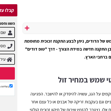
קבלו עד 3 הצעות מח
השוו וחסכ
מש של הדודים, ניתן לבצע התקנת זכוכית מחוסמת
בן התקנה חדשה במידת הצורך - דרך "טופ דודים"
ים ברחבי הארץ.
טי שמש במחיר זול
בשליחת ה
מים על הגג, עשויה להיסדק או להישבר. הפגיעה
יים וגם בעקבות זריקה של אבנים או כל עצם אחר
אלו, נצטרך להזמין שירות של תיקון זכוכית קולטי