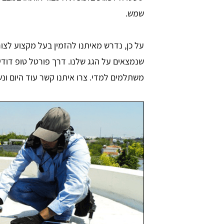
שמש.
על כן, נדרש מאיתנו להזמין בעל מקצוע לצור
שנמצאים על הגג שלנו. דרך פורטל טופ דודים
משתלמים למדי. צרו איתנו קשר עוד היום ו
shuki shlomo
tami
רכן. ידידותי מאוד
האתר מובן גם למי שאינו שולט באינטרנט