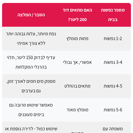
מספר נפשות
האם מתאים דוד
הסבר / המלצה
בבית
200 ליטר?
נפח מיותר, עלות גבוהה יותר
1-2 נפשות
פחות מומלץ
ללא צורך אמיתי
עדיף לבדוק 150 ליטר, תלוי
3-4 נפשות
אפשרי, אך גבולי
בהרגלי המקלחות
מספק מים חמים לאורך זמן,
4-5 נפשות
מתאים בהחלט
גם בערבים
מאפשר שימוש מרובה גם
5-6 נפשות
מומלץ מאוד
בימים מעוננים
משפחה עם
שימוש כפול - לדירה נוספת או