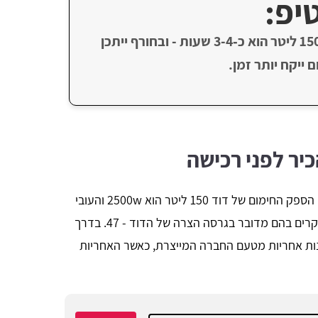
יפ:
זמן חימום ממוצע לדוד חשמל 150 ליטר הוא כ‑3-4 שעות - ובחורף ייתכן
 ייקח יותר זמן.
יר לפני רכישה
קצת פרטים טכניים על דודי חשמל בנפח זה: הספק החימום של דוד 150 ליטר הוא 2500w והעובי
שלו הוא 3 מ"מ. הקוטר עשוי להיות 57 או במקרים בהם מדובר בגרסה הצרה של הדוד - 47. בדרך
קבלו במסגרת הרכישה של הדוד, 4 שנות אחריות מטעם החברה המייצרת, כאשר האחריות