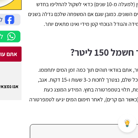
מוחלט בדוד חדש. כמו כן, אם הדוד שלכם ישן (למעלה מ-10 שנים) כדאי לשקול להחליפו בחדש
ם השונים. כמובן שגם אם המשפחה שלכם גדלה בשנים
ה והגודל הנוכחי קטן מידי ואינו מתאים יותר.
15 ליטר?
אתם עוק
 מתעניינים ברכישה של דוד 150 ליטר, אתם בוודאי תוהים תוך כמה זמן המים יתחממו.
בדרך כלל, אפשר להגיד שעל מנת לחמם מיכל שלם, נצטרך לחכות כ-3 שעות ו-15 דקות. אגב,
אנו נמצאים
 החורף חימום יכול לקחת גם כ-4 שעות, תלוי בטמפרטורה בחוץ. המידע המוצג כעת
בטמפרטורה של כ-15 מעלות (כאשר הם קרים), לאחר חימום המים יגיעו לטמפרטורה