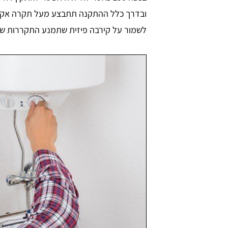
ובדרך כלל ההתקנה תתבצע מעל תקרה אקוס
לשמור על קירבה פיזית שתמנע התקררות ש
shuki shlomo
tami
רכן. ידידותי מאוד
האתר מובן גם למי שאינו שולט באינטרנט