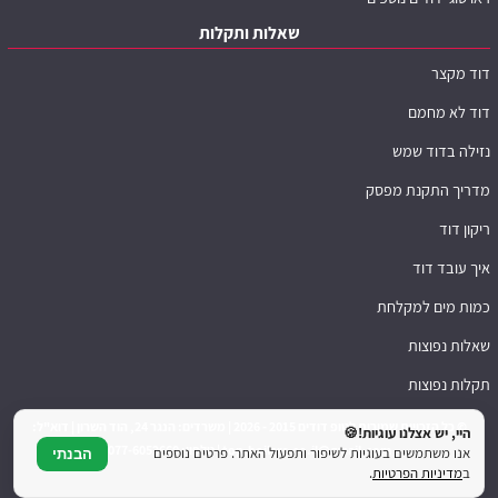
שאלות ותקלות
דוד מקצר
דוד לא מחמם
נזילה בדוד שמש
מדריך התקנת מפסק
ריקון דוד
איך עובד דוד
כמות מים למקלחת
שאלות נפוצות
תקלות נפוצות
© כל הזכויות שמורות לטופ דודים 2015 - 2026 | משרדים: הנגר 24, הוד השרון | דוא"ל:
היי, יש אצלנו עוגיות!🍪
top.boilers.co.il@gmail.com | טלפון: 077-6052660
אנו משתמשים בעוגיות לשיפור ותפעול האתר. פרטים נוספים
הבנתי
ב
מדיניות הפרטיות
.