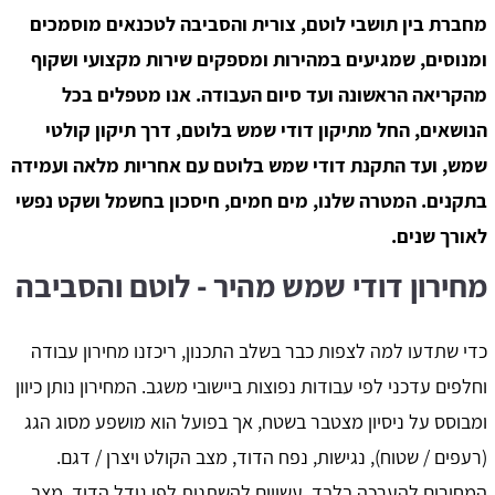
מחברת בין תושבי לוטם, צורית והסביבה לטכנאים מוסמכים
ומנוסים, שמגיעים במהירות ומספקים שירות מקצועי ושקוף
מהקריאה הראשונה ועד סיום העבודה. אנו מטפלים בכל
הנושאים, החל מתיקון דודי שמש בלוטם, דרך תיקון קולטי
שמש, ועד התקנת דודי שמש בלוטם עם אחריות מלאה ועמידה
בתקנים. המטרה שלנו, מים חמים, חיסכון בחשמל ושקט נפשי
לאורך שנים.
מחירון דודי שמש מהיר - לוטם והסביבה
כדי שתדעו למה לצפות כבר בשלב התכנון, ריכזנו מחירון עבודה
וחלפים עדכני לפי עבודות נפוצות ביישובי משגב. המחירון נותן כיוון
ומבוסס על ניסיון מצטבר בשטח, אך בפועל הוא מושפע מסוג הגג
(רעפים / שטוח), נגישות, נפח הדוד, מצב הקולט ויצרן / דגם.
המחירים להערכה בלבד, עשויים להשתנות לפי גודל הדוד, מצב