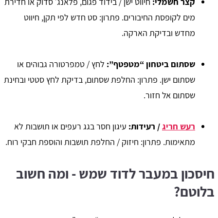
קצר חשמלי
:
חיווט ישן / בידוד פגום, פלאנג׳ סדוק או חדירת
מים לקופסת החיבורים. פתרון: סט חדש לפי תקן, חיווט
מחדש ובדיקת הארקה.
שסתום ביטחון “מטפטף”
:
לחץ / טמפרטורה גבוהים או
שסתום ישן. פתרון: החלפת שסתום, בדיקת לחץ סטטי ובחינת
שסתום אל חזור.
רעש חריג
/ רעידות
:
עיגון חסר בגג רעפים או תושבות לא
מתאימות. פתרון: חיזוק / החלפת תושבות והוספת חבקי רוח.
חיסכון במעבר לדוד שמש - ומה חשוב
בלוטם?