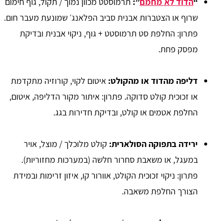
“
הדוד לא מחמם
”
:
תרמוסטט מכוון נמוך / תקול, גוף חימום
שרוף או הצטברות אבנית סביב הפלאנג׳ שמונעת מעבר חום.
פתרון: החלפת סט תרמוסטט + גוף, ניקוי אבנית ובדיקת
מפסק פחת.
דליפה מהדוד או מהקולט
:
איטום לקוי, קורוזיה מתקדמת
או זכוכית קולט סדוקה. פתרון: איתור מקור הדליפה, איטום,
החלפת אטמים או קולט, ובדיקת חדירות בגג.
ירידה בתפוקה הסולארית
:
קולט מלוכלך / מוצל, אויר
במעגל, או משאבת סחרור חלשה (במערכות מחזוריות).
פתרון: ניקוי זכוכית הקולט, אוורור קו, איזון זרימות ובמידת
הצורך החלפת משאבה.