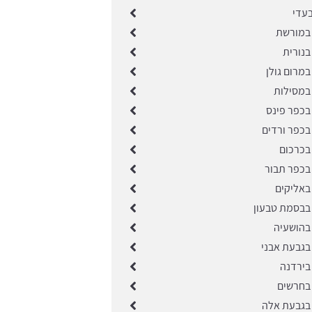
עדי
במורשת
בנורית
מרום גולן
במסילות
בכפר פינס
בכפר ורדים
בכרכום
בכפר תבור
באליקים
בבסמת טבעון
בהושעיה
בגבעת אבני
בירדנה
בחרשים
בגבעת אלה