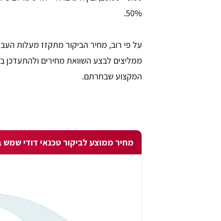
50%.
על פי רוב, מחיר הביקור מתקזז מעלות העבוד
ממליצים לבצע השוואת מחירים ולהתעדכן במח
המקצוע שבחרתם.
shuki shlomo
tami
מחיר ממוצע לביקור טכנאי דודי שמש ב
רכן. ידידותי מאוד
האתר מובן גם למי שאינו שולט באינטרנט