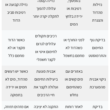
בטפטוף,
נזילה קטנה
נזילות
נזילה קבועה או
רטיבות או
עלולה להפוך
מהדוד
רטיבות סביב
ירידה בלחץ
לתקלה יקרה יותר
והצנרת
הדוד
המים
רכיבים תקולים
בדיקת גוף
לפני החורף או
כאשר הדוד
עלולים לגרום
החימום
כשהדוד לא
מקצר או לא
לחימום איטי או
והתרמוסטט
מחמם בחשמל
מחמם כלל
לקצר חשמלי
באזורים עם
אבנית פוגעת
כאשר יש רעשים
ניקוי אבנית
מים קשים או
ביעילות החימום
מהדוד, מים לא
מהמערכת
כשהחימום
ועלולה לקצר את
חמים או ירידה
נחלש
חיי הרכיבים
בתפוקה
בדיקת
לאחר רוחות
התקנה לא יציבה
אם מזהים תזוזה,