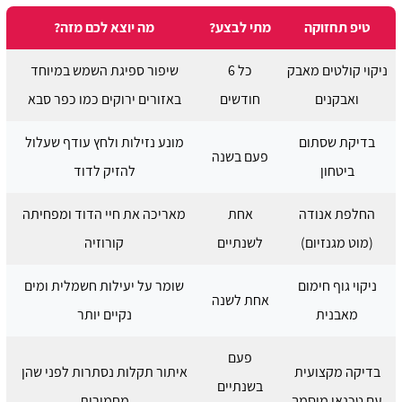
טיפ תחזוקה
מתי לבצע?
מה יוצא לכם מזה?
ניקוי קולטים מאבק
כל 6
שיפור ספיגת השמש במיוחד
ואבקנים
חודשים
באזורים ירוקים כמו כפר סבא
בדיקת שסתום
מונע נזילות ולחץ עודף שעלול
פעם בשנה
ביטחון
להזיק לדוד
החלפת אנודה
אחת
מאריכה את חיי הדוד ומפחיתה
(מוט מגנזיום)
לשנתיים
קורוזיה
ניקוי גוף חימום
שומר על יעילות חשמלית ומים
אחת לשנה
מאבנית
נקיים יותר
פעם
בדיקה מקצועית
איתור תקלות נסתרות לפני שהן
בשנתיים
עם טכנאי מוסמך
מחמירות