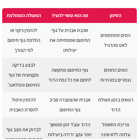
הסימן
מה הוא עשוי להעיד
הפעולה המומלצת
שכבת אבנית על גוף
להזמין ניקוי או
המים מתחממים
החימום שמפחיתה את
החלפת גוף חימום
לאט מהרגיל
יעילותו
לפי הצורך
לבצע בדיקה
המים החמים
גוף החימום מתקשה
מקצועית של גוף
נגמרים במהירות
לחמם את כל נפח הדוד
החימום והפלאנג'
רעשים בזמן פעולת
אבנית שהצטברה סביב
להזמין טיפול
הדוד
גוף החימום
להסרת האבנית
צריכת החשמל
הדוד עובד זמן ממושך
לבדוק את מצב גוף
עלתה ללא שינוי
יותר עקב ירידה ביעילות