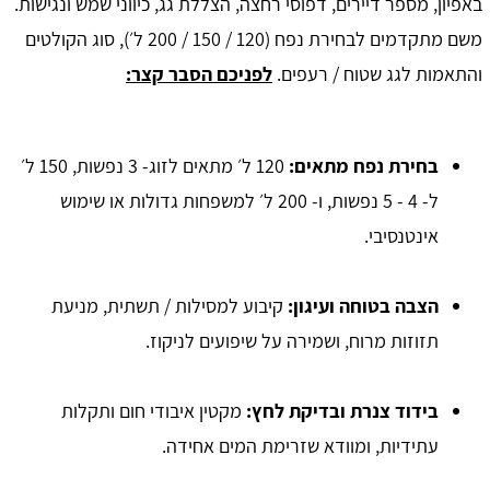
באפיון, מספר דיירים, דפוסי רחצה, הצללת גג, כיווני שמש ונגישות.
משם מתקדמים לבחירת נפח (120 / 150 / 200 ל׳), סוג הקולטים
והתאמות לגג שטוח / רעפים.
לפניכם הסבר קצר:
בחירת נפח מתאים:
120 ל׳ מתאים לזוג- 3 נפשות, 150 ל׳
ל- 4 - 5 נפשות, ו- 200 ל׳ למשפחות גדולות או שימוש
אינטנסיבי.
הצבה בטוחה ועיגון:
קיבוע למסילות / תשתית, מניעת
תזוזות מרוח, ושמירה על שיפועים לניקוז.
בידוד צנרת ובדיקת לחץ:
מקטין איבודי חום ותקלות
עתידיות, ומוודא שזרימת המים אחידה.