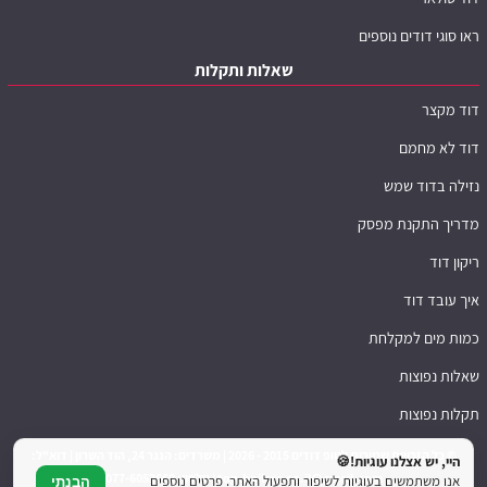
ראו סוגי דודים נוספים
שאלות ותקלות
דוד מקצר
דוד לא מחמם
נזילה בדוד שמש
מדריך התקנת מפסק
ריקון דוד
איך עובד דוד
כמות מים למקלחת
שאלות נפוצות
תקלות נפוצות
© כל הזכויות שמורות לטופ דודים 2015 - 2026 | משרדים: הנגר 24, הוד השרון | דוא"ל:
היי, יש אצלנו עוגיות!🍪
top.boilers.co.il@gmail.com | טלפון: 077-6052660
אנו משתמשים בעוגיות לשיפור ותפעול האתר. פרטים נוספים
הבנתי