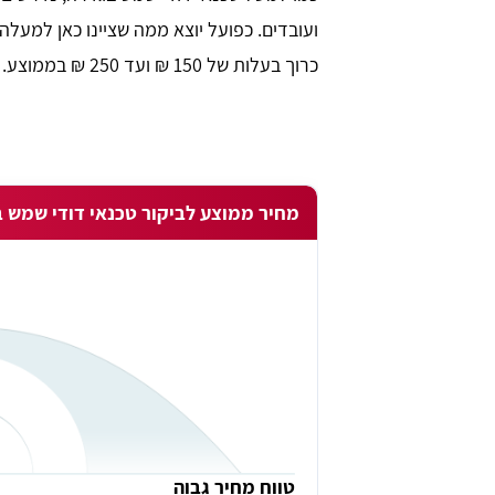
ועובדים. כפועל יוצא ממה שציינו כאן למעלה
כרוך בעלות של 150 ₪ ועד 250 ₪ בממוצע.
מחיר ממוצע לביקור טכנאי דודי שמש 
shuki shlomo
tami
רכן. ידידותי מאוד
האתר מובן גם למי שאינו שולט באינטרנט
טווח מחיר גבוה